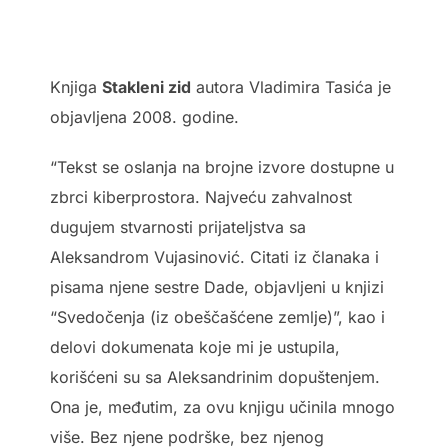
Knjiga
Stakleni zid
autora Vladimira Tasića je
objavljena 2008. godine.
“Tekst se oslanja na brojne izvore dostupne u
zbrci kiberprostora. Najveću zahvalnost
dugujem stvarnosti prijateljstva sa
Aleksandrom Vujasinović. Citati iz članaka i
pisama njene sestre Dade, objavljeni u knjizi
“Svedočenja (iz obeščašćene zemlje)”, kao i
delovi dokumenata koje mi je ustupila,
korišćeni su sa Aleksandrinim dopuštenjem.
Ona je, međutim, za ovu knjigu učinila mnogo
više. Bez njene podrške, bez njenog