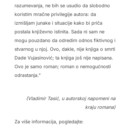
razumevanja, ne bih se usudio da slobodno
koristim mračne privilegije autora: da
izmišljam junake i situacije kako bi priča
postala književno istinita. Sada ni sam ne
mogu pouzdano da odredim odnos fiktivnog i
stvarnog u njoj. Ovo, dakle, nije knjiga o smrti
Dade Vujasinović; ta knjiga još nije napisana.
Ovo je samo roman; roman o nemogućnosti
odrastanja.”
(Vladimir Tasić, u autorskoj napomeni na
kraju romana)
Za više informacija, pogledajte: