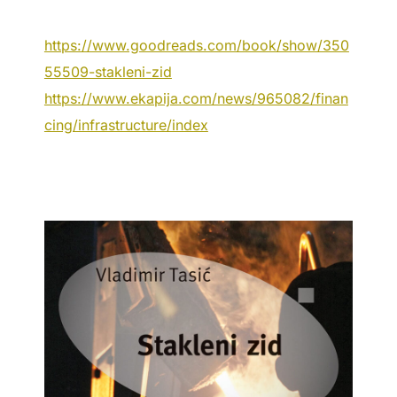
https://www.goodreads.com/book/show/350
55509-stakleni-zid
https://www.ekapija.com/news/965082/finan
cing/infrastructure/index