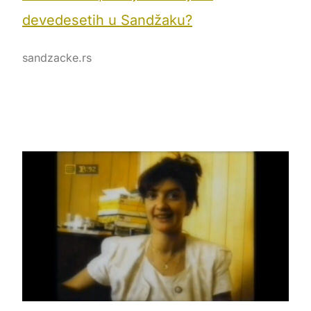
devedesetih u Sandžaku?
sandzacke.rs