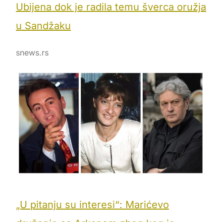
Ubijena dok je radila temu šverca oružja
u Sandžaku
snews.rs
„U pitanju su interesi“: Marićevo