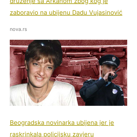
druženje sa Arkanom zbog kog je
zaboravio na ubijenu Dadu Vujasinović
nova.rs
Beogradska novinarka ubijena jer je
raskrinkala policijsku zavjeru