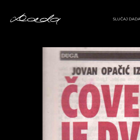
Skip
to
SLUČAJ DAD
content